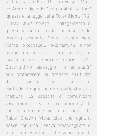
settimana, Chukkàt, D-o si rivolge a Mosè 
ed Aronne dicendo: “zot chukkàt ha-Torà” 
(questa è la legge della Torà) (Num. 19:2). 
Il Rav Chidà spiega il collegamento di 
questo versetto con la conclusione del 
brano precedente: “ve-et kodshè benè 
Yisrael lo techallelù ve-lo tamutu” (e non 
profanerete le cose sante dei figli di 
Israele e non morirete) (Num. 18:32). 
Quest’ultimo passaggio (“lo techallelù,” 
non profanerete) si riferisce all’utilizzo 
della parola, un dono che 
contraddistingue l’uomo rispetto alle altre 
creature. La capacità di comunicare 
verbalmente deve essere amministrata 
con ponderazione per non vanificarla. 
Rabbi Chayim Vittal dice che ognuno 
nasce con una riserva preassegnata di 
parole da esprimere che vanno dosate 