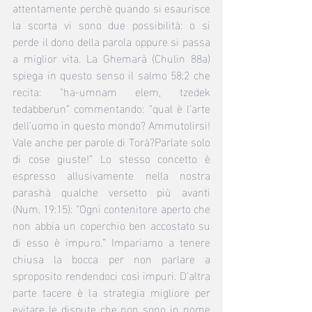
attentamente perchè quando si esaurisce 
la scorta vi sono due possibilità: o si 
perde il dono della parola oppure si passa 
a miglior vita. La Ghemarà (Chulin 88a) 
spiega in questo senso il salmo 58:2 che 
recita: “ha-umnam elem, tzedek 
tedabberun” commentando: “qual è l’arte 
dell’uomo in questo mondo? Ammutolirsi! 
Vale anche per parole di Torà?Parlate solo 
di cose giuste!” Lo stesso concetto è 
espresso allusivamente nella nostra 
parashà qualche versetto più avanti 
(Num. 19:15): “Ogni contenitore aperto che 
non abbia un coperchio ben accostato su 
di esso è impuro.” Impariamo a tenere 
chiusa la bocca per non parlare a 
sproposito rendendoci così impuri. D’altra 
parte tacere è la strategia migliore per 
evitare le dispute che non sono in nome 