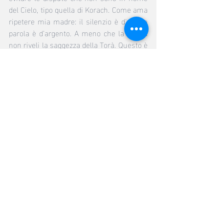
del Cielo, tipo quella di Korach. Come ama 
ripetere mia madre: il silenzio è d’oro, la 
parola è d’argento. A meno che la parola 
non riveli la saggezza della Torà. Questo è 
il senso di “zot chukkàt ha-Torà.” Il 
contatore delle parole scorre ma quando 
sono di Torà si arresta perchè in tal caso 
la quota è infinita.
Post recenti
Mostra tutti