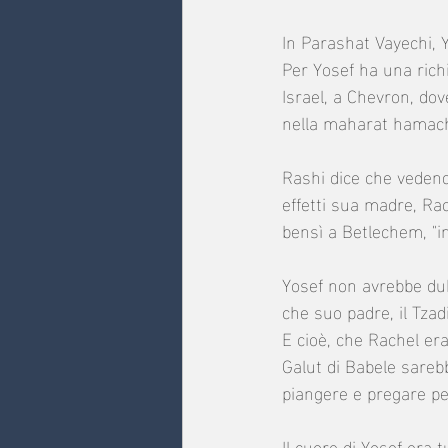
In Parashat Vayechi, Y
Per Yosef ha una richi
Israel, a Chevron, dove
nella maharat hamach
Rashi dice che vedendo
effetti sua madre, Rac
bensì a Betlechem, "in
Yosef non avrebbe dub
che suo padre, il Tzad
E cioè, che Rachel era
Galut di Babele sareb
piangere e pregare per
Il cuore di Yosef era t