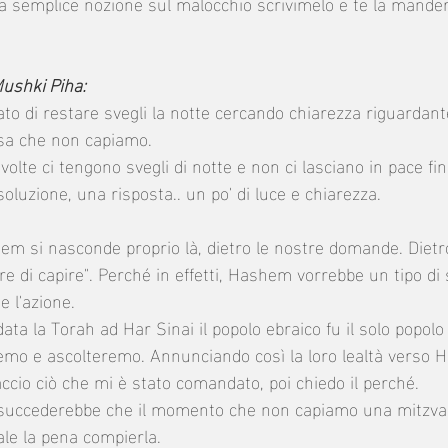
na semplice nozione sul malocchio scrivimelo e te la mande
Mushki Piha:
ato di restare svegli la notte cercando chiarezza riguardan
osa che non capiamo. 
lte ci tengono svegli di notte e non ci lasciano in pace fi
luzione, una risposta.. un po' di luce e chiarezza.  
m si nasconde proprio là, dietro le nostre domande. Dietro 
re di capire". Perché in effetti, Hashem vorrebbe un tipo di s
e l'azione. 
ata la Torah ad Har Sinai il popolo ebraico fu il solo popolo
emo e ascolteremo. Annunciando così la loro lealtà verso 
ccio ciò che mi è stato comandato, poi chiedo il perché. 
o, succederebbe che il momento che non capiamo una mitzv
le la pena compierla. 