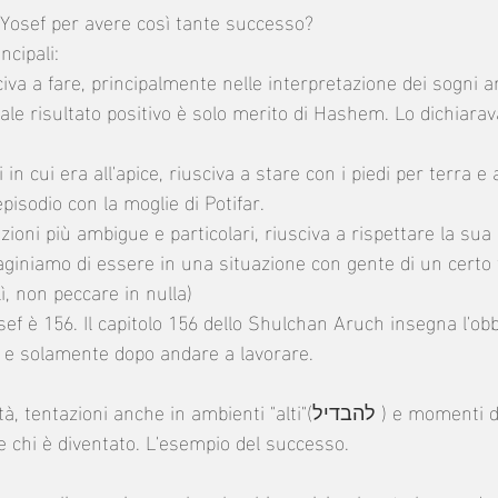
i Yosef per avere così tante successo?
ncipali:
iva a fare, principalmente nelle interpretazione dei sogni a
ale risultato positivo è solo merito di Hashem. Lo dichiarav
n cui era all'apice, riusciva a stare con i piedi per terra e 
episodio con la moglie di Potifar.
ioni più ambigue e particolari, riusciva a rispettare la sua i
niamo di essere in una situazione con gente di un certo t
 lì, non peccare in nulla)
ef è 156. Il capitolo 156 dello Shulchan Aruch insegna l'obbl
 e solamente dopo andare a lavorare. 
 anche in ambienti "alti"(להבדיל ) e momenti di studio hanno 
e chi è diventato. L'esempio del successo. 