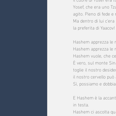
Yosef, che era uno Tza
agito. Pieno di fede e 
Ma dentro di lui c'era
la preferita di Yaacov!
Hashem apprezza le 
Hashem apprezza le n
Hashem vuole, che cer
È vero, sul monte Sina
toglie il nostro deside
il nostro cervello può 
Sì, possiamo e dobbi
E Hashem è la accanto 
in testa.
Hashem ci ascolta qua