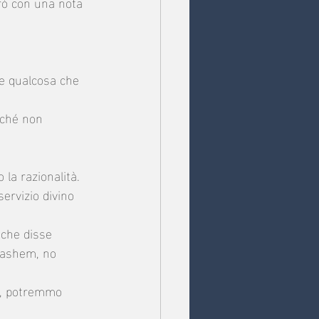
rò con una nota 
te qualcosa che 
nché non 
la razionalità. 
ervizio divino 
 che disse 
Hashem, no 
a, potremmo 