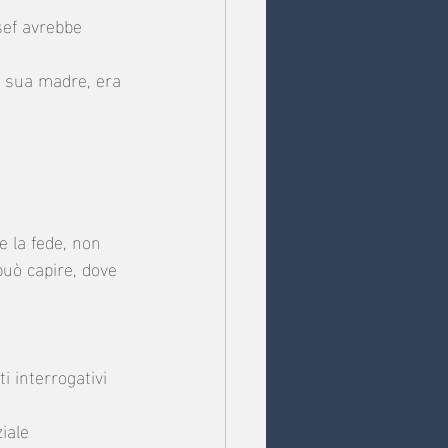
sef avrebbe 
i, sua madre, era 
e la fede, non 
 può capire, dove 
 interrogativi 
iale 