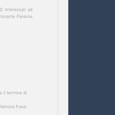
. Interessati ad 
torante Pankina 
 il termine di 
 famosa frase: 