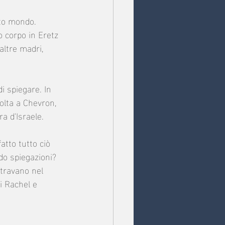
sto mondo. 
o corpo in Eretz 
altre madri, 
i spiegare. In 
olta a Chevron, 
a d'Israele.
tto tutto ciò 
do spiegazioni?  
ntravano nel 
i Rachel e 