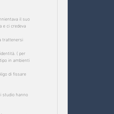
nnientava il suo 
a e ci credeva 
a trattenersi 
dentità. ( per 
ipo in ambienti 
igo di fissare 