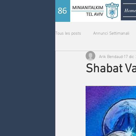
Hom
Tous les posts
Annunci Settimanali
Arik Bendaud
17 dic
Shabat Va