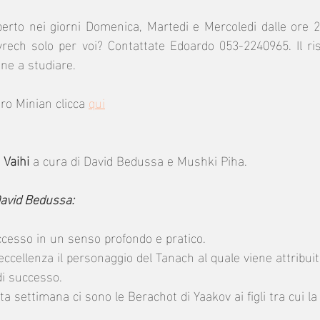
aperto nei giorni Domenica, Martedi e Mercoledi dalle ore 20
rech solo per voi? Contattate Edoardo 053-2240965. Il ris
ene a studiare.
ro Minian clicca 
qui
 Vaihi
 a cura di David Bedussa e Mushki Piha.
David Bedussa:
cesso in un senso profondo e pratico.
ccellenza il personaggio del Tanach al quale viene attribuito
di successo.
a settimana ci sono le Berachot di Yaakov ai figli tra cui la