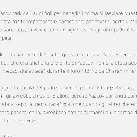
acov raduna i suoi figli per benedirli prima di lasciare que
esta molto importante e particolare: per favore, porta il mi
 sarò sepolto vicino a mia moglie Lea e agli altri padri e le 
pela. 
 il turbamento di Yosef a questa richiesta, Yaacov decide d
hel, che era anche la preferita di Yaacov, non era stata sep
 mezzo alla strada", durante il loro ritorno da Charan in terr
itato la parola del padre neanche per un istante. Avrebbe fa
ik, gli avrebbe chiesto. E allora perche Yaacov continua dan
 stata sepolta "per strada" così che quando gli ebrei che e
bero passati da là, avrebbero potuto fermarsi sulla tomba d
 la loro salvezza.  
urbato. 