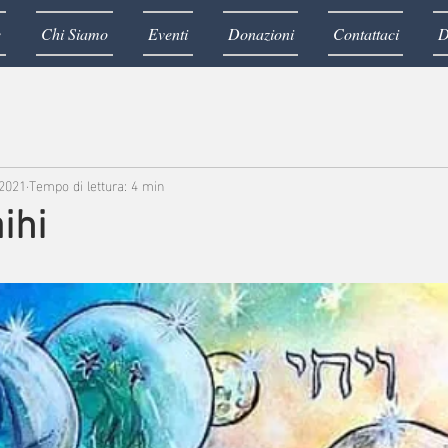
e
Chi Siamo
Eventi
Donazioni
Contattaci
D
 2021
Tempo di lettura: 4 min
ihi