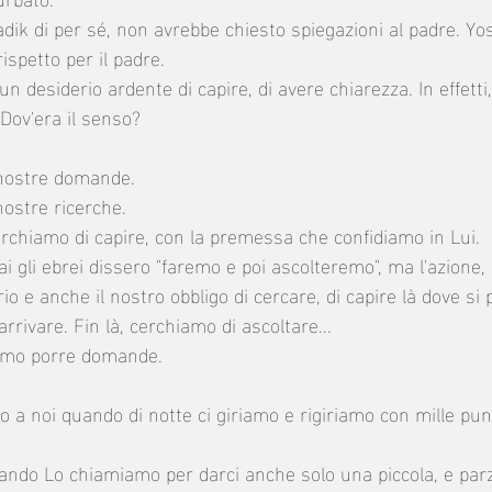
dik di per sé, non avrebbe chiesto spiegazioni al padre. Yo
rispetto per il padre. 
 un desiderio ardente di capire, di avere chiarezza. In effett
 Dov'era il senso? 
nostre domande. 
ostre ricerche. 
chiamo di capire, con la premessa che confidiamo in Lui. 
i gli ebrei dissero "faremo e poi ascolteremo", ma l'azione, 
rio e anche il nostro obbligo di cercare, di capire là dove si
arrivare. Fin là, cerchiamo di ascoltare...
amo porre domande.
a noi quando di notte ci giriamo e rigiriamo con mille punti
ndo Lo chiamiamo per darci anche solo una piccola, e parz