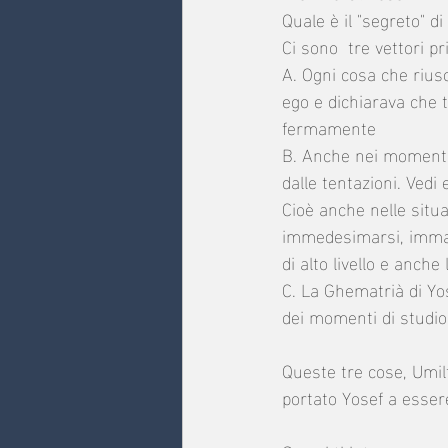
Quale è il "segreto" d
Ci sono  tre vettori pri
A. Ogni cosa che riusc
ego e dichiarava che t
fermamente
B. Anche nei momenti i
dalle tentazioni. Vedi 
Cioè anche nelle situaz
immedesimarsi, immagi
di alto livello e anche
C. La Ghematrià di Yos
dei momenti di studio
Queste tre cose, Umiltà, tentazioni
portato Yosef a esser