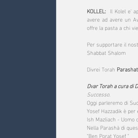
KOLLEL:  
Il Kolel e' 
avere ad avere un Av
offre la pasta a chi vi
Per supportare il nost
Shabbat Shalom
Divrei Torah 
Parashat
Dvar Torah a cura di 
Successo
.
Oggi parleremo di Suc
Yosef Hazzadik è per e
Ish Mazliach - Uomo 
Nella Parashà di quest
"Ben Porat Yosef "