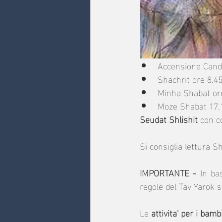
Accensione Cand
Shachrit ore 8.4
Minha Shabat or
Moze Shabat 17.
Seudat Shlishit
 con c
Si consiglia lettura 
IMPORTANTE - 
In ba
regole del Tav Yarok 
Le
 attivita' per i bamb