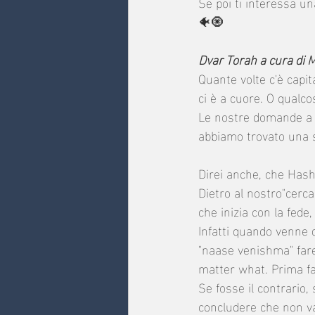
Se poi ti interessa u
🐠🧿 
Dvar Torah a cura di 
Quante volte c'è capit
ci è a cuore. O qualc
Le nostre domande a vo
abbiamo trovato una so
Direi anche, che Hashe
Dietro al nostro"cerca
che inizia con la fede, 
Infatti quando venne d
"naase venishma" far
matter what. Prima fa
Se fosse il contrari
concludere che non va